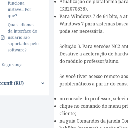
Atualização de plataforma par
funciona
(KB2670838).
instável. Por
que?
Para Windows 7 de 64 bits, a a
Windows 7 para sistemas base
Quais idiomas
pode ser necessária.
da interface do
usuário são
suportados pelo
Solução 3. Para versões NC2 ant
software?
Desative a aceleração de hard
do módulo professor/aluno.
Segurança
Se você tiver acesso remoto ao
сский (RU)
problemáticos a partir do conso
no console do professor, selec
clique no comando do menu pri
Cliente;
na guia Comandos da janela Con