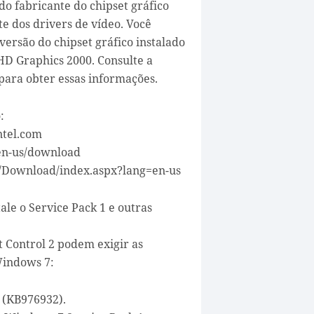
l do fabricante do chipset gráfico
e dos drivers de vídeo. Você
versão do chipset gráfico instalado
 HD Graphics 2000. Consulte a
ara obter essas informações.
:
ntel.com
en-us/download
m/Download/index.aspx?lang=en-us
ale o Service Pack 1 e outras
t Control 2 podem exigir as
Windows 7:
 (KB976932).