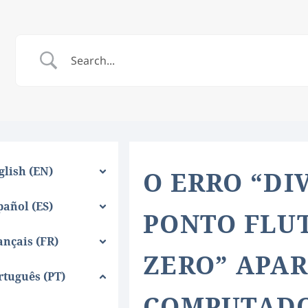
glish (EN)
O ERRO “DI
pañol (ES)
PONTO FLU
ançais (FR)
ZERO” APAR
rtuguês (PT)
COMPUTADO