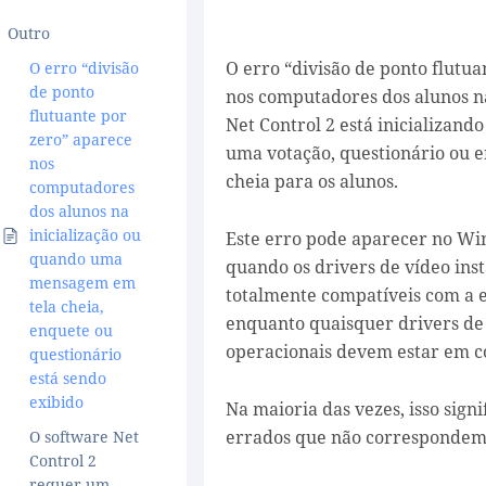
Outro
O erro “divisão de ponto flutu
O erro “divisão
de ponto
nos computadores dos alunos na
flutuante por
Net Control 2 está inicializand
zero” aparece
uma votação, questionário ou
nos
cheia para os alunos.
computadores
dos alunos na
inicialização ou
Este erro pode aparecer no Wind
quando uma
quando os drivers de vídeo ins
mensagem em
totalmente compatíveis com a e
tela cheia,
enquanto quaisquer drivers de 
enquete ou
operacionais devem estar em c
questionário
está sendo
exibido
Na maioria das vezes, isso signi
errados que não correspondem 
O software Net
Control 2
requer um