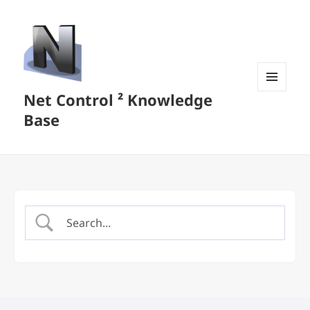
Net Control ² Knowledge
MENU
AND
Base
WIDGETS