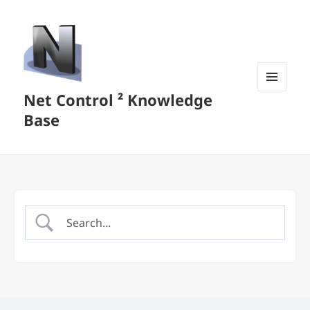
Net Control ² Knowledge
MENU
AND
Base
WIDGETS