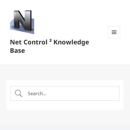
Net Control ² Knowledge
MENU
AND
Base
WIDGETS