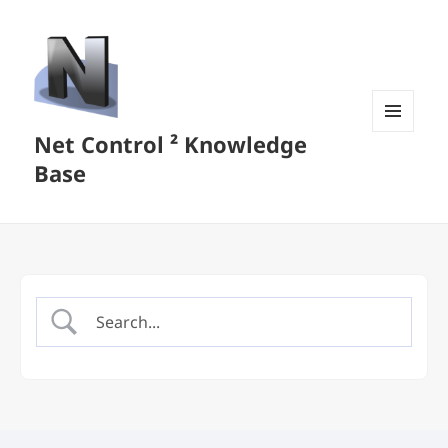
Net Control ² Knowledge
MENU
AND
Base
WIDGETS