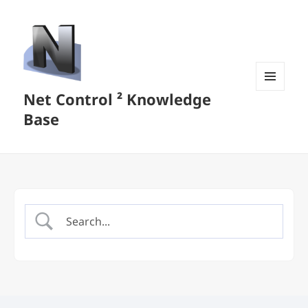
Net Control ² Knowledge
MENU
AND
Base
WIDGETS