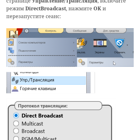
странице
Управление/Трансляция
, включите
режим
DirectBroadcast
, нажмите
OK
и
перезапустите сеанс: