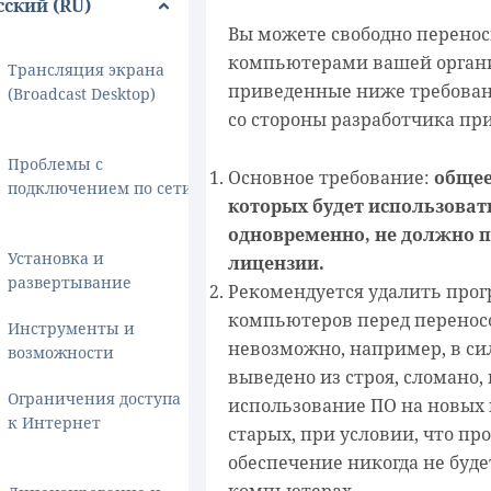
сский (RU)
Вы можете свободно перено
компьютерами вашей орган
Трансляция экрана
приведенные ниже требован
(Broadcast Desktop)
со стороны разработчика при
Проблемы с
Основное требование:
обще
подключением по сети
которых будет использоват
одновременно, не должно 
Установка и
лицензии.
развертывание
Рекомендуется удалить прог
компьютеров перед переносо
Инструменты и
невозможно, например, в сил
возможности
выведено из строя, сломано, и
Ограничения доступа
использование ПО на новых 
к Интернет
старых, при условии, что п
обеспечение никогда не буде
компьютерах.