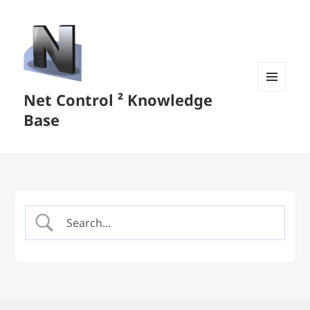
Net Control ² Knowledge
MENU
AND
Base
WIDGETS